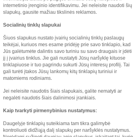
internetinio įrenginio identifikavimu. Jei neleisite naudoti šių
slapukų, gausite mažiau tikslinės reklamos.
Socialinių tinklų slapukai
Šiuos slapukus nustato įvairių socialinių tinklų paslaugų
teikėjai, kuriuos mes esame pridėję prie savo tinklapio, kad
Jūs galėtumėte dalintis savo turiniu su savo draugais ir įdėti
jį į įvairius tinklus. Jie gali nustatyti Jūsų naršyklę kituose
tinklapiuose ir tuo pagrindu sukurti Jūsų interesų profilį. Tai
gali turėti įtakos Jūsų lankomų kitų tinklapių turiniui ir
matomiems rodiniams.
Jei neleisite naudotis šiais slapukais, galite nematyti ar
negalėti naudotis šiais dalinimosi įrankiais.
Kaip tvarkyti pirmenybinius nustatymus:
Daugelyje tinklapių suteikiama tam tikra galimybė
kontroliuoti didžiąją dalį slapukų per naršyklės nustatymus.
Norėdami sužinoti daugiau apie slapukus, įskaitant tai, kurie