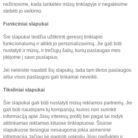
nežinosime, kada lankėtės mūsų tinklapyje ir negalėsime
stebėti jo veikimo.
Funkciniai slapukai
Šie slapukai leidžia užtikrinti geresnį tinklapio
funkcionalumą ir atlikti jo personalizavimą. Jie gali būti
nustatyti ir mūsų, ir trečiųjų šalių, kurių paslaugas mes
įdėjome į savo puslapius.
Jei neleisite naudoti šių slapukų, tada tam tikros paslaugos
arba visos paslaugos gali tinkamai neveikti.
Tiksliniai slapukai
Šie slapukai gali būti nustatyti mūsų reklamos partnerių. Jie
gali būti naudojami tų kompanijų, kurios nori surinkti
informaciją apie Jūsų interesų profilį bei pagal tai rodyti
atitinkamas reklamas kituose tinklapiuose. Šiuose
slapukuose tiesiogiai nesaugoma jokia asmeninė
informacija, tačiau jie pagrįsti unikaliu Jūsų naršyklės ir