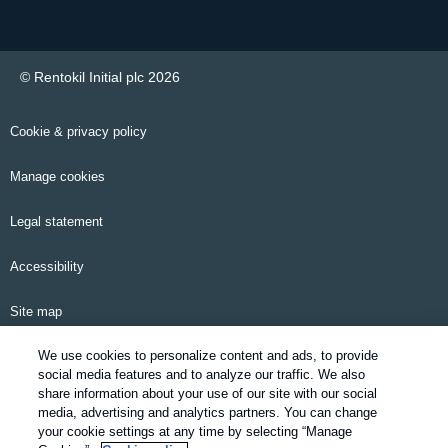
© Rentokil Initial plc 2026
Cookie & privacy policy
Manage cookies
Legal statement
Accessibility
Site map
We use cookies to personalize content and ads, to provide
Email alerts
social media features and to analyze our traffic. We also
share information about your use of our site with our social
Modern Slavery Statement
media, advertising and analytics partners. You can change
your cookie settings at any time by selecting “Manage
Pensions information