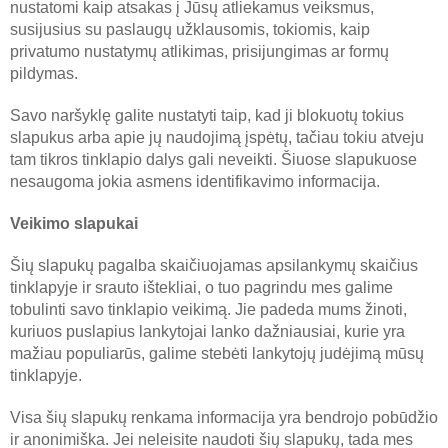
nustatomi kaip atsakas į Jūsų atliekamus veiksmus,
susijusius su paslaugų užklausomis, tokiomis, kaip
privatumo nustatymų atlikimas, prisijungimas ar formų
pildymas.
Savo naršyklę galite nustatyti taip, kad ji blokuotų tokius
slapukus arba apie jų naudojimą įspėtų, tačiau tokiu atveju
tam tikros tinklapio dalys gali neveikti. Šiuose slapukuose
nesaugoma jokia asmens identifikavimo informacija.
Veikimo slapukai
Šių slapukų pagalba skaičiuojamas apsilankymų skaičius
tinklapyje ir srauto ištekliai, o tuo pagrindu mes galime
tobulinti savo tinklapio veikimą. Jie padeda mums žinoti,
kuriuos puslapius lankytojai lanko dažniausiai, kurie yra
mažiau populiarūs, galime stebėti lankytojų judėjimą mūsų
tinklapyje.
Visa šių slapukų renkama informacija yra bendrojo pobūdžio
ir anonimiška. Jei neleisite naudoti šių slapukų, tada mes