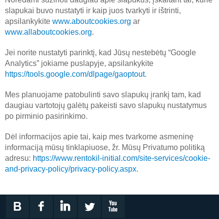
slapukai buvo nustatyti ir kaip juos tvarkyti ir ištrinti,
apsilankykite
www.aboutcookies.org
ar
www.allaboutcookies.org
.
Jei norite nustatyti parinktį, kad Jūsų nestebėtų “Google
Analytics” jokiame puslapyje, apsilankykite
https://tools.google.com/dlpage/gaoptout
.
Mes planuojame patobulinti savo slapukų įrankį tam, kad
daugiau vartotojų galėtų pakeisti savo slapukų nustatymus
po pirminio pasirinkimo.
Dėl informacijos apie tai, kaip mes tvarkome asmeninę
informaciją mūsų tinklapiuose, žr. Mūsų Privatumo politiką
adresu:
https://www.rentokil-initial.com/site-services/cookie-
and-privacy-policy/privacy-policy.aspx
.